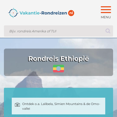
Togg
navig
Rondreis Ethiopië
Ontdek o.a. Lalibela, Simien Mountains & de Omo-
vallei