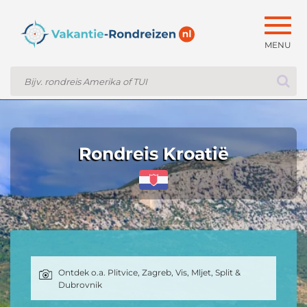
Togg
navig
Rondreis Kroatië
Ontdek o.a. Plitvice, Zagreb, Vis, Mljet, Split &
Dubrovnik