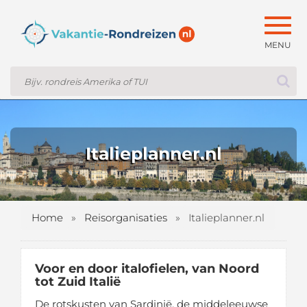
Togg
navig
Italieplanner.nl
Home
»
Reisorganisaties
»
Italieplanner.nl
Voor en door italofielen, van Noord
tot Zuid Italië
De rotskusten van Sardinië, de middeleeuwse