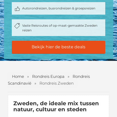
Autorondreizen, busrondreizen & groepsreizen
Vaste Reisroutes of op-maat-gemaakte Zweden
reizen
Bekijk hier de beste deals
Home
»
Rondreis Europa
»
Rondreis
Scandinavië
»
Rondreis Zweden
Zweden, de ideale mix tussen
natuur, cultuur en steden