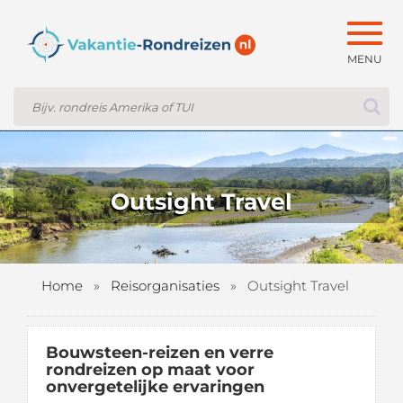
Togg
navig
Outsight Travel
Home
»
Reisorganisaties
»
Outsight Travel
Bouwsteen-reizen en verre
rondreizen op maat voor
onvergetelijke ervaringen