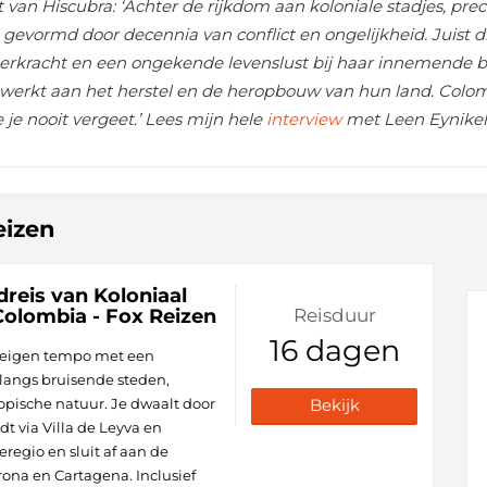
 van Hiscubra: ‘Achter de rijkdom aan koloniale stadjes, pr
 gevormd door decennia van conflict en ongelijkheid. Juist d
veerkracht en een ongekende levenslust bij haar innemende
rkt aan het herstel en de heropbouw van hun land. Colombi
je nooit vergeet.’ Lees mijn hele
interview
met Leen Eynikel
eizen
dreis van Koloniaal
Colombia - Fox Reizen
Reisduur
16 dagen
e eigen tempo met een
 langs bruisende steden,
opische natuur. Je dwaalt door
Bekijk
dt via Villa de Leyva en
eregio en sluit af aan de
rona en Cartagena. Inclusief