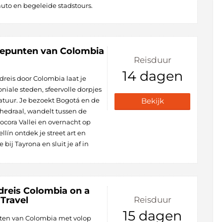
rauto en begeleide stadstours.
tepunten van Colombia
Reisduur
14 dagen
reis door Colombia laat je
iale steden, sfeervolle dorpjes
tuur. Je bezoekt Bogotá en de
Bekijk
edraal, wandelt tussen de
cora Vallei en overnacht op
llín ontdek je street art en
bij Tayrona en sluit je af in
dreis Colombia on a
 Travel
Reisduur
15 dagen
en van Colombia met volop