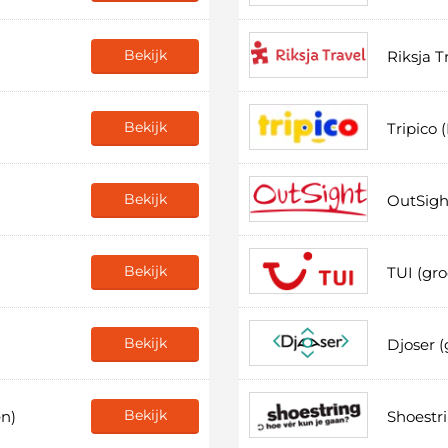
Bekijk
Riksja T
Bekijk
Tripico 
Bekijk
OutSigh
Bekijk
TUI (gro
Bekijk
Djoser (
Bekijk
en)
Shoestr