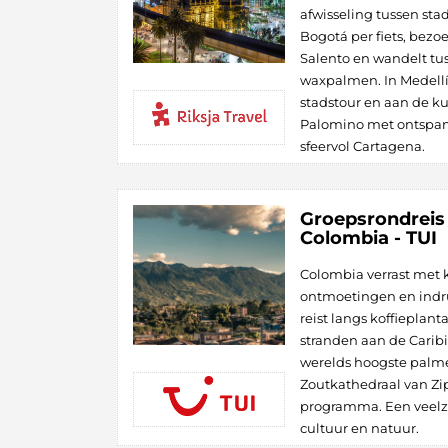
afwisseling tussen stad
Bogotá per fiets, bezo
Salento en wandelt t
waxpalmen. In Medellí
stadstour en aan de k
Palomino met ontspann
sfeervol Cartagena.
Groepsrondreis
Colombia - TUI
Colombia verrast met k
ontmoetingen en ind
reist langs koffieplan
stranden aan de Caribi
werelds hoogste palm
Zoutkathedraal van Zip
programma. Een veelzi
cultuur en natuur.