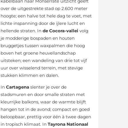
kabelbaan naar Monserrate uitzicht geeft
over de uitgestrekte stad op 2.600 meter
hoogte; een halve tot hele dag te voet, met
lichte inspanning door de ijlere lucht en
hellende straten. In
de Cocora-vallei
volg
je modderige bospaden en houten
bruggetjes tussen waxpalmen die hoog
boven het groene heuvellandschap
uitsteken; een wandeling van drie tot vijf
uur over wisselend terrein, met stevige
stukken klimmen en dalen.
In
Cartagena
slenter je over de
stadsmuren en door smalle straten met
kleurrijke balkons, waar de warmte blijft
hangen tot in de avond; compact en goed
beloopbaar, prettig voor één à twee dagen
in tropisch klimaat. In
Tayrona Nationaal