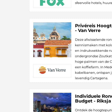
sfeervolle hotels, huu
Privéreis Hoog
- Van Verre
Deze afwisselende rond
kennismaken met kolon
en indrukwekkende na
ondergrondse Zoutkath
hoge palmen van de Co
een koffiefarm. In Mede
kabelbanen, ontspan je 
levendig Cartagena.
Individuele Ron
Budget - Riksja
Ontdek de hoogtepunt