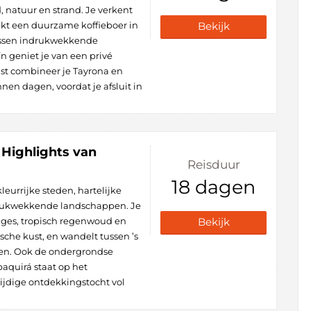
, natuur en strand. Je verkent
ekt een duurzame koffieboer in
Bekijk
ussen indrukwekkende
n geniet je van een privé
ust combineer je Tayrona en
en dagen, voordat je afsluit in
 Highlights van
Reisduur
18 dagen
leurrijke steden, hartelijke
rukwekkende landschappen. Je
tages, tropisch regenwoud en
Bekijk
sche kust, en wandelt tussen ’s
en. Ook de ondergrondse
aquirá staat op het
jdige ontdekkingstocht vol