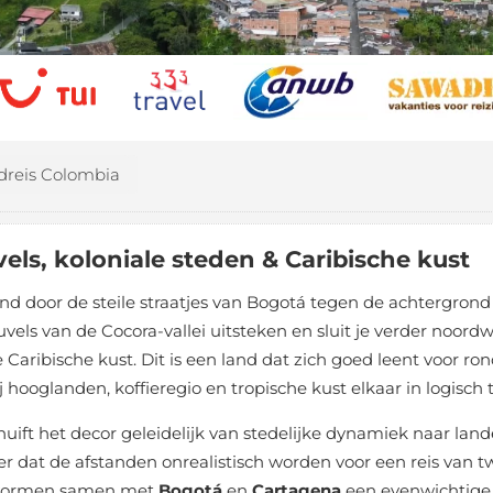
dreis Colombia
els, koloniale steden & Caribische kust
d door de steile straatjes van Bogotá tegen de achtergrond 
 van de Cocora-vallei uitsteken en sluit je verder noordwaa
ribische kust. Dit is een land dat zich goed leent voor ron
 hooglanden, koffieregio en tropische kust elkaar in logisc
uift het decor geleidelijk van stedelijke dynamiek naar lande
 dat de afstanden onrealistisch worden voor een reis van tw
ormen samen met
Bogotá
en
Cartagena
een evenwichtige 