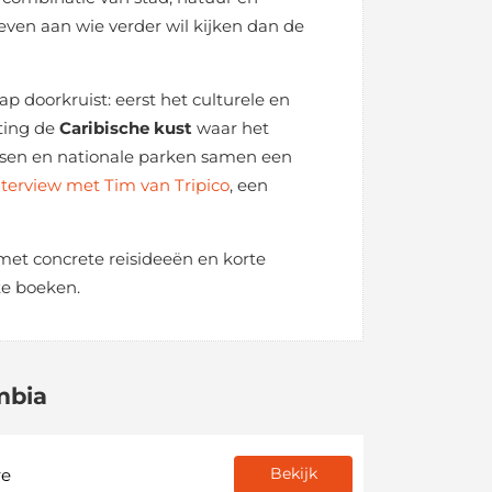
ven aan wie verder wil kijken dan de
ap doorkruist: eerst het culturele en
hting de
Caribische kust
waar het
atsen en nationale parken samen een
nterview met Tim van Tripico
, een
met concrete reisideeën en korte
 te boeken.
mbia
Bekijk
re