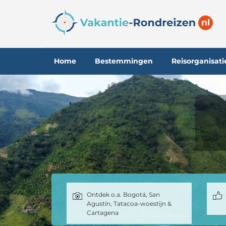
Home
Bestemmingen
Reisorganisati
Ontdek o.a. Bogotá, San
Agustín, Tatacoa-woestijn &
Cartagena