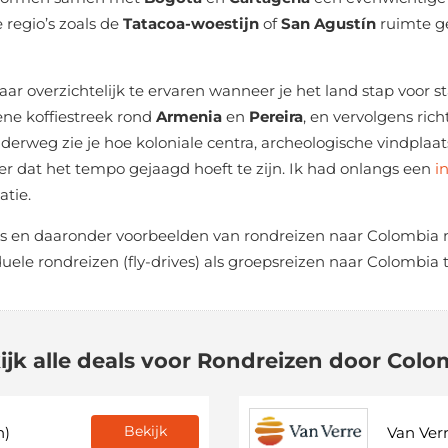
 regio’s zoals de
Tatacoa-woestijn
of
San Agustín
ruimte ge
ar overzichtelijk te ervaren wanneer je het land stap voor st
ene koffiestreek rond
Armenia
en
Pereira
, en vervolgens ric
derweg zie je hoe koloniale centra, archeologische vindpla
r dat het tempo gejaagd hoeft te zijn. Ik had onlangs een
i
atie.
ers en daaronder voorbeelden van rondreizen naar Colombia 
viduele rondreizen (fly-drives) als groepsreizen naar Colombia
ijk alle deals voor Rondreizen door Colo
Bekijk
n)
Van Ver