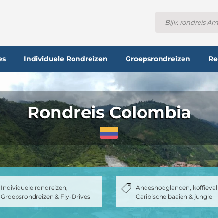
es
Individuele Rondreizen
Groepsrondreizen
Re
Rondreis Colombia
Individuele rondreizen,
Andeshooglanden, koffieval
Groepsrondreizen & Fly-Drives
Caribische baaien & jungle