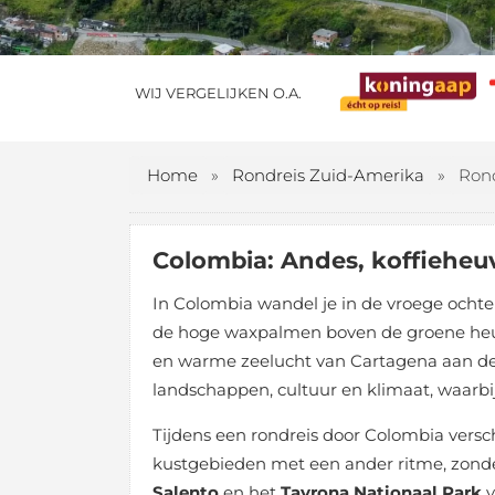
WIJ VERGELIJKEN O.A.
Home
»
Rondreis Zuid-Amerika
»
Ron
Colombia: Andes, koffieheuv
In Colombia wandel je in de vroege ochten
de hoge waxpalmen boven de groene heuvels
en warme zeelucht van Cartagena aan de Ca
landschappen, cultuur en klimaat, waarbij
Tijdens een rondreis door Colombia versch
kustgebieden met een ander ritme, zonder
Salento
en het
Tayrona Nationaal Park
v