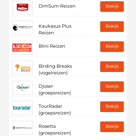
DimSum Reizen
Bekijk
Kaukasus Plus
Bekijk
Reizen
Blini Reizen
Bekijk
Birding Breaks
Bekijk
(vogelreizen)
Djoser
Bekijk
(groepsreizen)
TourRadar
Bekijk
(groepsreizen)
Rosetta
Bekijk
(groepsreizen)