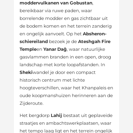
moddervulkanen van Gobustan
,
bereikbaar via ruwe paden, waar
borrelende modder en gas zichtbaar uit
de bodem komen en het terrein zanderig
en ongelijk aanvoelt. Op het
Absheron-
schiereiland
bezoek je de
Ateshgah Fire
Temple
en
Yanar Dağ
, waar natuurlijke
gasvlammen branden in een open, droog
landschap met korte loopafstanden. In
Sheki
wandel je door een compact
historisch centrum met lichte
hoogteverschillen, waar het Khanpaleis en
oude koopmanshuizen herinneren aan de
Zijderoute.
Het bergdorp
Lahij
bestaat uit geplaveide
straatjes en ambachtswerkplaatsen, waar
het tempo laag ligt en het terrein ongelijk