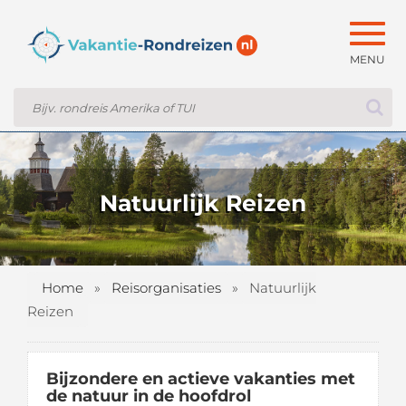
Togg
navig
Natuurlijk Reizen
Home
»
Reisorganisaties
»
Natuurlijk
Reizen
Bijzondere en actieve vakanties met
de natuur in de hoofdrol