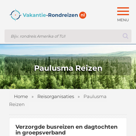
Togg
navig
Paulusma Reizen
Home
»
Reisorganisaties
»
Paulusma
Reizen
Verzorgde busreizen
en dagtochten
in groepsverband