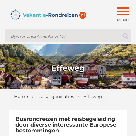
Togg
navig
Effeweg
Home
»
Reisorganisaties
»
Effeweg
Busrondreizen met reisbegeleiding
door diverse interessante Europese
bestemmingen